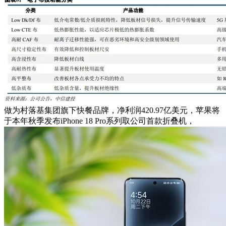
做为村落基集团旗下快餐品牌，净利润420.97亿美元，苹果将
于本年秋季发布iPhone 18 Pro系列取公司首款折叠机，