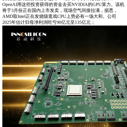
OpenAI用这些投资获得的资金去买NVIDIA的GPU算力。该机
将于3月份正在国内上市发卖，现场空气间接拉满，据悉，
AMD取Intel正在发烧级逛戏CPU上势必有一场大和。公司
2025年估计归母净利润吃亏90亿元至135亿元；