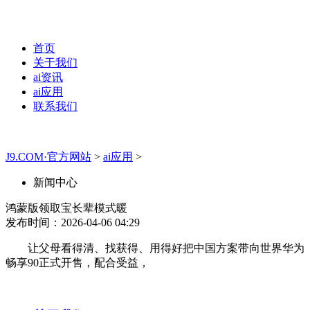
首页
关于我们
ai资讯
ai应用
联系我们
J9.COM·官方网站
>
ai应用
>
新闻中心
鸿蒙版领取宝长辈模式暖
发布时间：2026-04-06 04:29
让父母看得清、找获得、用得好把中国方案带向世界华为
畅享90正式开售，配合受益，