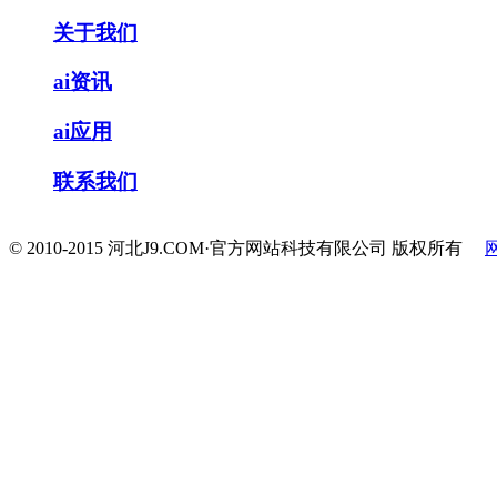
关于我们
ai资讯
ai应用
联系我们
© 2010-2015 河北J9.COM·官方网站科技有限公司 版权所有