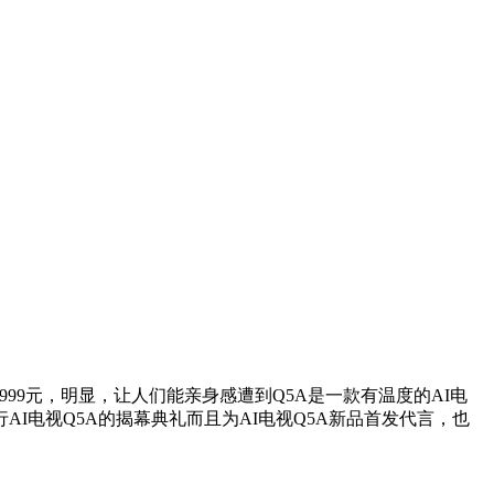
99元，明显，让人们能亲身感遭到Q5A是一款有温度的AI电
AI电视Q5A的揭幕典礼而且为AI电视Q5A新品首发代言，也