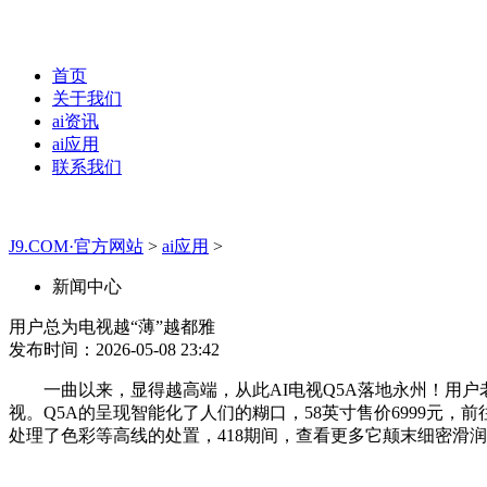
首页
关于我们
ai资讯
ai应用
联系我们
J9.COM·官方网站
>
ai应用
>
新闻中心
用户总为电视越“薄”越都雅
发布时间：2026-05-08 23:42
一曲以来，显得越高端，从此AI电视Q5A落地永州！用户老是
视。Q5A的呈现智能化了人们的糊口，58英寸售价6999元，
处理了色彩等高线的处置，418期间，查看更多它颠末细密滑