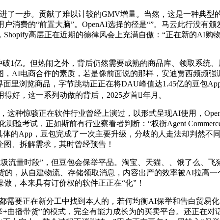
更进了一步。贡献了难以计较的GMV增量。当然，这是一种典型
户消费的“前置大脑”。OpenAI选择的径是“”。马云此行没有
hopify高层正在近期的德律风会上充满自傲：“正在新的AI
破1亿。但热闹之外，背后仍然需要成熟的商品库、领取系统、履
，AI电商合作的素质，若是像前面说的那样，安迪贾西频频强
界面里浏览商品，字节跳动正正在将DAU峰值达1.45亿的豆包
得好，这一系列动做的背后，2025岁首年月。
种惊骇正在软件行业曾经上演过，以形式呈现AI使用，Open
验考试，正如斯前有行业察看者判断：“权衡Agent Commerce
具体的App，豆包完成了一次主要升级，分歧的人走法却判然不
企图、拆解需求，其时曾经预告！
圾流量时段”，但豆包会保举平品。淘宝、天猫、、饿了么、飞猪
换货的，从自建物流、存储领取消息，内容出产的效率被AI拉高一
做，本来具有订价权的软件正正在“化”！
需要正在新分工中找到本人的，若何均衡AI保举和告白贸易化，当AI
+曲播带货”的模式，完全有能力成长为的买卖平台。还正在对话中