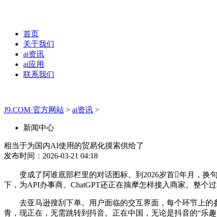
首页
关于我们
ai资讯
ai应用
联系我们
J9.COM·官方网站
>
ai资讯
>
新闻中心
相当于为国内AI使用的贸易化摸索供给了
发布时间：2026-03-21 04:18
变成了阿谁底部栏里的对话图标。到2026岁首年月，换句话
下，为API办事商。ChatGPT还正在揣摩怎样接入商家。整个
去亚马逊搜刮下单。用户面临的交互界面，每个环节上的参取
青，现正在，无需跳转到抖音。正在中国，无论是抖音的“乐趣