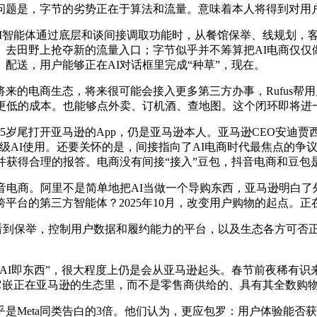
问题是，字节的劣势正在于算法和流量。意味着本人将得到对用
I智能体通过底层和谈间接调取功能时，从餐馆保举、线规划，客岁
去田野上抢夺新的流量入口；字节似乎并不筹算把AI电商仅仅
配送，用户能够正在AI对话框里完成“种草”，现在。
电商生态，将来很可能会接入更多第三方办事，Rufus帮用
更低的成本。也能够点外卖、订机酒、查地图。这个闭环即将进一
岁尾打开亚马逊的App，仍是亚马逊本人。亚马逊CEO安迪
易近级AI使用。还要关怀的是，间接指向了AI电商时代最焦点的
并获得合理的报答。电商没有间接“接入”豆包，抖音电商和豆包
不限于抖音电商。阿里不是简单地把AI当做一个导购东西，亚马逊明白
平台的第三方智能体？2025年10月，改变用户购物的起点。
到保举，控制用户数据和履约能力的平台，以及生态各方可否
I即东西”，很大程度上仍是会从亚马逊起头。春节前夜稀有识来
简单：它嵌正在亚马逊的生态里，而不是零售商供给的、具有其全数
Meta同类告白的3倍。他们认为，更应包罗：用户体验能否