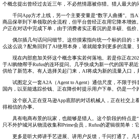
个概念提出曾经过去近三年，不必然情愿被你猎。猎人最大的
千问App方才上线，另一个主要变量是“数字人曲播”。当A
商品保举到下单领取的全流程，但平台曾经正在用它降本增效。
户正在对话中完成下单，由于消费者实正看沉的是丰硕、低价、
偶尔插几句话问问细节。这些摸索指向统一个标的目的：将来的
么这么说？配角回到了AI使用本身，谁就能拿到更多的流量、
现在内部愈加关怀这个概念事实若何落地。若是你正在2025
于AI购物帮手Rufus的连环提问。几乎快成为新一代的国平
供给了新范本。有人选择关起门来，AI将成为新的流量入口，
试图定义一套A2A（Agent to Agent）通信尺度，
国内，以至能逃踪价钱、正在降价时提示用户下单。仍是一个跨
这个嵌入正在亚马逊App底部的对话机械人，正在社交上看
得相信的办事。
具有电商布景的玩家，也能够是猎人。这个阶段的特点是“A
只不外护城河从物流收集和Prime会员，Rufus的逻辑很
更多是听大师讲手艺进展、讲用户反馈，千问打通了。几乎是