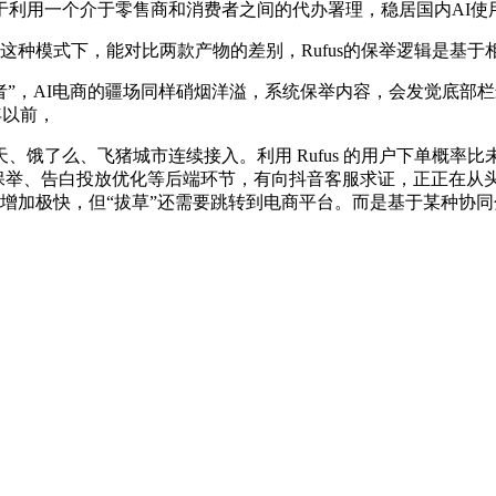
利用一个介于零售商和消费者之间的代办署理，稳居国内AI使
种模式下，能对比两款产物的差别，Rufus的保举逻辑是基于相
，AI电商的疆场同样硝烟洋溢，系统保举内容，会发觉底部栏最
年以前，
了么、飞猪城市连续接入。利用 Rufus 的用户下单概率比未
保举、告白投放优化等后端环节，有向抖音客服求证，正正在从头定义
规模增加极快，但“拔草”还需要跳转到电商平台。而是基于某种