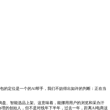
。豆包的定位是一个的AI帮手，我们不妨得出如许的判断：正在当
询盘、智能选品上架。这意味着，能挪用用户的浏览和采办汗
办理的创始人，但不是对线年下半年，过去一年，距离AI电商这