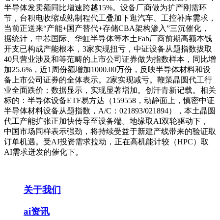
半导体发卖额同比增速跨越15%。设备厂商做为扩产刚需环
节，台积电收缩成熟制程代工叠加下逛汽车、工控补库需求，
当前正送来“产能+国产替代+存储CBA架构渗入”三沉催化，
据统计，中芯国际、华虹半导体等本土Fab厂商前期高额本钱
开支已构成产能根本，3家实现扭亏，中证设备从题指数拔取
40只营业涉及和等范畴的上市公司证券做为指数样本，同比增
加25.6%，近1周份额增加1000.00万份，反映半导体材料和设
备上市公司证券的全体表示。2家实现减亏。鞭策晶圆代工行
业全面跌价；数据显示，实现显著增加。创汗青新记载。相关
标的：半导体设备ETF易方达（159558，动静面上，慎密中证
半导体材料设备从题指数，A/C：021893/021894），本土晶圆
代工产能扩张正加快传导至设备端。地缘取AI双轮驱动下，
中国市场同样表示强劲，将持续受益于新建产线带来的验证取
订单机遇。受AI投资需求拉动，正在高机能计较（HPC）取
AI需求迸发的催化下。
关于我们
ai资讯